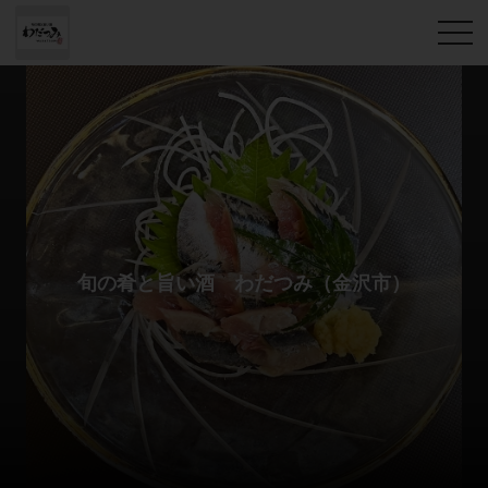
旬の肴と旨い酒 わだつみ（金沢市）