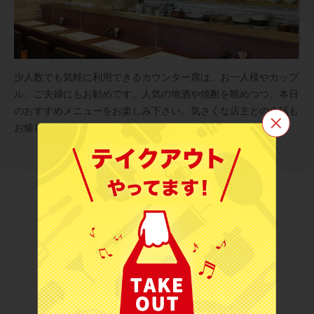
少人数でも気軽に利用できるカウンター席は、お一人様やカップ
ル、ご夫婦にもお勧めです。人気の地酒や焼酎を眺めつつ、本日
のおすすめメニューをお楽しみ下さい。気さくな店主との会話も
お愉しみ頂けます。
この店舗情報をシェアする
旬の肴と旨い酒 わだつみ（金沢市）
石川県金沢市福久東１-55-2
https://wadatsumi1020.owst.jp/
アクセス
お店情報をコピー