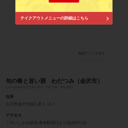
閉じる
テイクアウトメニューの詳細はこちら
地図アプリで見る
旬の肴と旨い酒 わだつみ（金沢市）
しゅんのさかなとうまいさけ わだつみ かなざわし
住所
石川県金沢市福久東１-55-2
アクセス
ＩＲいしかわ鉄道 森本駅西口より徒歩約15分