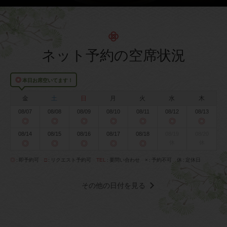
ネット予約の空席状況
◎
本日お席空いてます！
金
土
日
月
火
水
木
08/07
08/08
08/09
08/10
08/11
08/12
08/13
◎
◎
◎
◎
◎
◎
◎
08/14
08/15
08/16
08/17
08/18
08/19
08/20
◎
◎
◎
◎
◎
休
休
◎
即予約可
□
リクエスト予約可
TEL
要問い合わせ
×
予約不可
休
定休日
その他の日付を見る