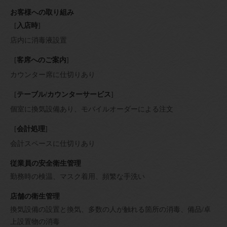
お客様への取り組み
[
入店時
]
店内に消毒液設置
[
客席へのご案内
]
カウンター席に仕切りあり
[
テーブル/カウンターサービス
]
個室に換気設備あり
モバイルオーダーによる注文
[
会計処理
]
会計スペースに仕切りあり
従業員の安全衛生管理
勤務時の検温
マスク着用
頻繁な手洗い
店舗の衛生管理
換気設備の設置と換気
多数の人が触れる箇所の消毒
備品/卓
上設置物の消毒